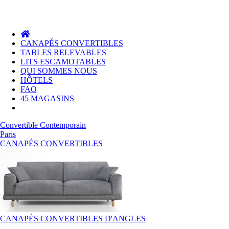
CANAPÉS CONVERTIBLES
TABLES RELEVABLES
DESTOCKAGE DE L'ÉTÉ :
FR
LITS ESCAMOTABLES
01.89.74.40.99
Jusqu'a -60% !
QUI SOMMES NOUS
HÔTELS
FAQ
45 MAGASINS
Convertible Contemporain
Paris
CANAPÉS CONVERTIBLES
CANAPÉS CONVERTIBLES D'ANGLES